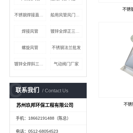
不锈
不锈钢焊接直管价格
船用风管风门公司
焊接风管
镀锌全焊正三通公司
螺旋风管
不锈钢法兰批发
镀锌全焊斜三通批发
气动阀门厂家
C
联系我们
Contact Us
不锈
苏州玖邦环保工程有限公司
手机：18662191488（陈总）
电话：0512-68054523