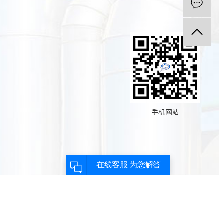
手机网站
主营区域：
江苏
上海
苏州
常熟
太仓
昆山
吴江
吴中