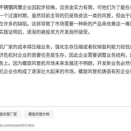
不锈钢风管
企业因起步较晚，且资金实力有限，可他们为了能在
一个过渡时期，虽然目前主导的仍是铁皮这一类的风管，但由于
在许多的缺陷。这就导致了市场需要一种新的产品来改善这一难
实践证明后，逐渐的被投资方开发商所接受。
机厂家的成本得压缩业务，强化生存压缩或者砍掉盈利能力较低
济危机时企业的首要任务是生存，因此企业需要调整业务结构，
务上。因为螺旋风管机市场未来发展还不明朗，开发新业务必然
机企业也构成了逐渐壮大起来的市场，螺旋风管机铸造有形企业
旋风管厂家
螺旋风管价格
bhb.com/news/444.html