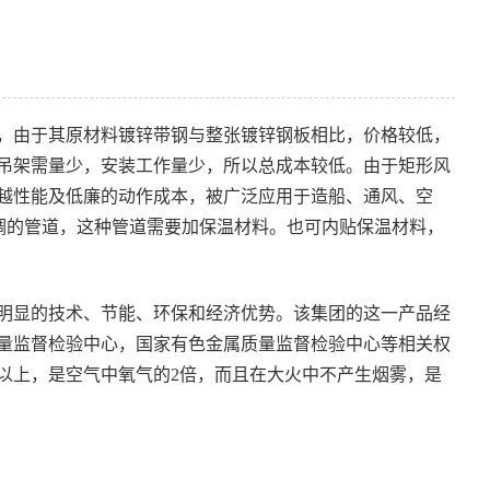
米，由于其原材料镀锌带钢与整张镀锌钢板相比，价格较低，
吊架需量少，安装工作量少，所以总成本较低。由于矩形风
越性能及低廉的动作成本，被广泛应用于造船、通风、空
调的管道，这种管道需要加保温材料。也可内贴保温材料，
明显的技术、节能、环保和经济优势。该集团的这一产品经
量监督检验中心，国家有色金属质量监督检验中心等相关权
以上，是空气中氧气的2倍，而且在大火中不产生烟雾，是