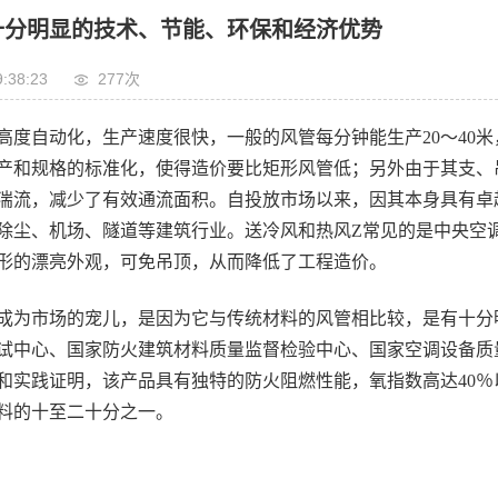
十分明显的技术、节能、环保和经济优势
9:38:23
277次
高度自动化，生产速度很快，一般的风管每分钟能生产20～40
产和规格的标准化，使得造价要比矩形风管低；另外由于其支、
湍流，减少了有效通流面积。自投放市场以来，因其本身具有卓
除尘、机场、隧道等建筑行业。送冷风和热风Z常见的是中央空
形的漂亮外观，可免吊顶，从而降低了工程造价。
成为市场的宠儿，是因为它与传统材料的风管相比较，是有十分
试中心、国家防火建筑材料质量监督检验中心、国家空调设备质
和实践证明，该产品具有独特的防火阻燃性能，氧指数高达40％
料的十至二十分之一。