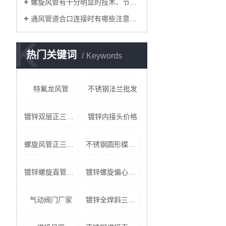
螺旋风管有十分明显的技术、节能、环保和经济优势
通风管道合口连接时有哪些注意事项?
K
热门关键词
Keywords
特氟龙风管
不锈钢法兰批发
镀锌双层正三通公司
镀锌内接头价格
螺旋风管正三通批发
不锈钢圆形蝶阀批发
镀锌螺旋直管批发
镀锌螺旋偏心管公司
气动阀门厂家
镀锌全焊斜三通批发