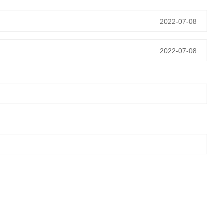
2022-07-08
2022-07-08